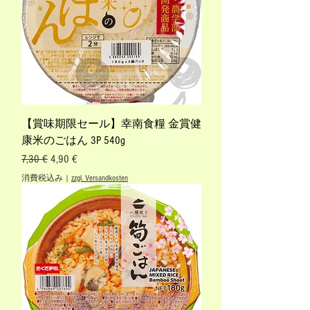
【賞味期限セール】幸南食糧 金賞健
康米のごはん 3P 540g
通常価格
セール価格
7,30 €
4,90 €
消費税込み
|
zzgl. Versandkosten