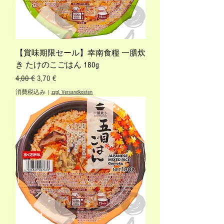
【賞味期限セール】幸南食糧 一膳炊
き たけのこごはん 180g
通常価格
セール価格
4,00 €
3,70 €
消費税込み
|
zzgl. Versandkosten