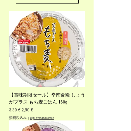
【賞味期限セール】幸南食糧 しょう
がプラス もち麦ごはん 160g
通常価格
セール価格
3,30 €
2,90 €
消費税込み
|
zzgl. Versandkosten