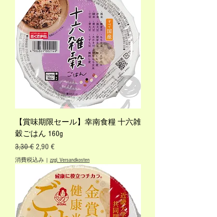
【賞味期限セール】幸南食糧 十六雑
穀ごはん 160g
通常価格
セール価格
3,30 €
2,90 €
消費税込み
|
zzgl. Versandkosten