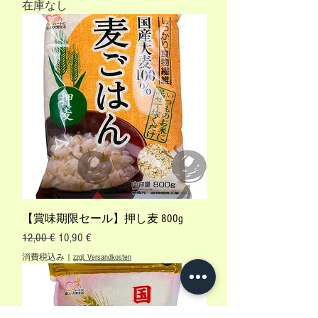
在庫なし
【賞味期限セール】押し麦 800g
通常価格
セール価格
12,00 €
10,90 €
消費税込み
|
zzgl. Versandkosten