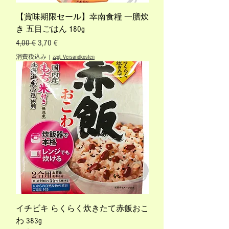
【賞味期限セール】幸南食糧 一膳炊
き 五目ごはん 180g
通常価格
セール価格
4,00 €
3,70 €
消費税込み
|
zzgl. Versandkosten
イチビキ らくらく炊きたて赤飯おこ
わ 383g