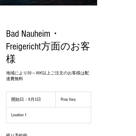
Bad Nauheim・
Freigericht方面のお客
様
地域により50～90€以上ご注文のお客様は配
達費無料
Price
Vary
開始日：9月3日
開
Price Vary
始
日
Location 1
：
9
月
3
残り予約枠