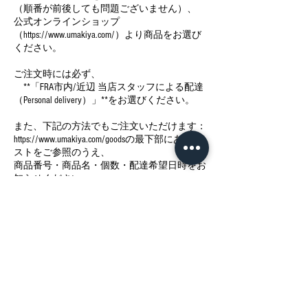
（順番が前後しても問題ございません）、
公式オンラインショップ
（https://www.umakiya.com/）より商品をお選び
ください。
ご注文時には必ず、
**「FRA市内/近辺 当店スタッフによる配達
（Personal delivery）」**をお選びください。
また、下記の方法でもご注文いただけます：
https://www.umakiya.com/goodsの最下部にあるリ
ストをご参照のうえ、
商品番号・商品名・個数・配達希望日時をお
知らせください。
- 電話： +49 (0)176 4248 8018
- メール： info@natto24.com
【当日の緊急連絡先】
配達時間内にご連絡が必要な場合は、下記ま
でお願いいたします。