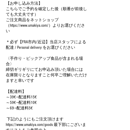
【お申し込み方法】
こちらでご予約を確定した後（順番が前後し
ても大丈夫です）
ご注文商品をネットショップ
（https://www.umakiya.com/）よりお選びくださ
い
＊必ず【FRA市内/近辺】当店スタッフによる
配達 / Personal delivery をお選びください
〈手作り・ピックアップ食品が含まれる場
合〉
締切ギリギリにてお申込み頂いた場合には
在庫限りとなりますこと何卒ご理解いただけ
ますと幸いです
【配達料】
～39€→配達料15€
～59€→配達料10€
～69→配達料5€
下記のようにもご注文頂けます
https://www.umakiya.com/goods 最下部にございま