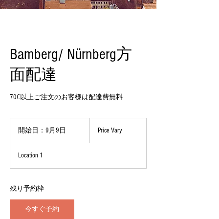
Bamberg/ Nürnberg方
面配達
70€以上ご注文のお客様は配達費無料
Price
Vary
開始日：9月9日
開
Price Vary
始
日
Location 1
：
9
月
9
残り予約枠
日
今すぐ予約