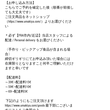
【お申し込み方法】
こちらでご予約を確定した後（順番が前後し
ても大丈夫です）
ご注文商品をネットショップ
（https://www.umakiya.com/）よりお選びくださ
い
＊必ず【FRA市内/近辺】当店スタッフによる
配達 / Personal delivery をお選びください
〈手作り・ピックアップ食品が含まれる場
合〉
締切ギリギリにてお申込み頂いた場合には
在庫限りとなりますこと何卒ご理解いただけ
ますと幸いです
【配達料】
～39€→配達料15€
～59€→配達料10€
～69→配達料5€
下記のようにもご注文頂けます
https://www.umakiya.com/goods 最下部にございま