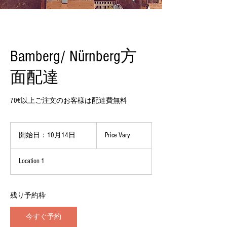
Bamberg/ Nürnberg方
面配達
70€以上ご注文のお客様は配達費無料
Price
Vary
開始日：10月14日
開
Price Vary
始
日
Location 1
：
1
0
月
残り予約枠
1
4
今すぐ予約
日