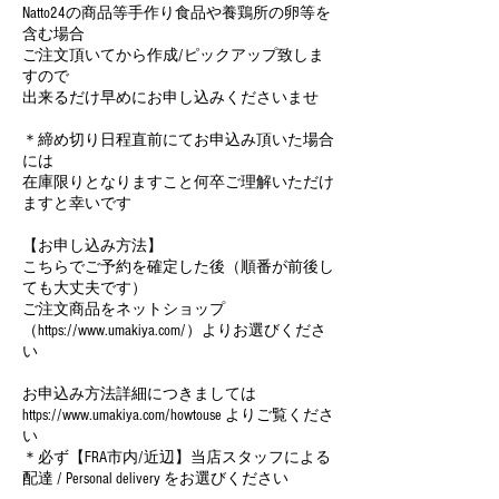
Natto24の商品等手作り食品や養鶏所の卵等を
含む場合
ご注文頂いてから作成/ピックアップ致しま
すので
出来るだけ早めにお申し込みくださいませ
＊締め切り日程直前にてお申込み頂いた場合
には
在庫限りとなりますこと何卒ご理解いただけ
ますと幸いです
【お申し込み方法】
こちらでご予約を確定した後（順番が前後し
ても大丈夫です）
ご注文商品をネットショップ
（https://www.umakiya.com/）よりお選びくださ
い
お申込み方法詳細につきましては
https://www.umakiya.com/howtouse よりご覧くださ
い
＊必ず【FRA市内/近辺】当店スタッフによる
配達 / Personal delivery をお選びください