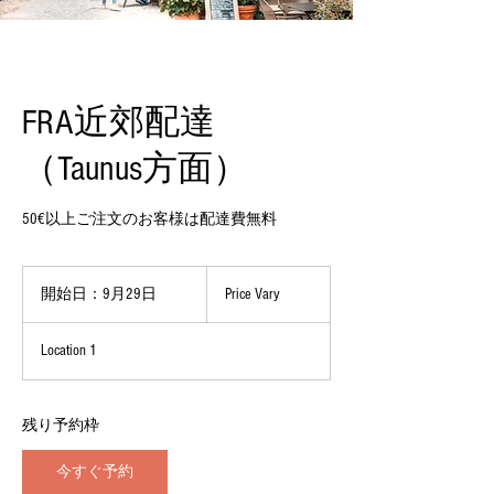
FRA近郊配達
（Taunus方面）
50€以上ご注文のお客様は配達費無料
Price
Vary
開始日：9月29日
開
Price Vary
始
日
Location 1
：
9
月
2
残り予約枠
9
日
今すぐ予約