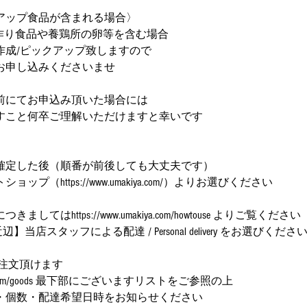
アップ食品が含まれる場合〉
品等手作り食品や養鶏所の卵等を含む場合
作成/ピックアップ致しますので
お申し込みくださいませ
前にてお申込み頂いた場合には
すこと何卒ご理解いただけますと幸いです
】
確定した後（順番が前後しても大丈夫です）
プ（https://www.umakiya.com/）よりお選びください
てはhttps://www.umakiya.com/howtouse よりご覧ください
】当店スタッフによる配達 / Personal delivery をお選びくださ
注文頂けます
makiya.com/goods 最下部にございますリストをご参照の上
・個数・配達希望日時をお知らせください