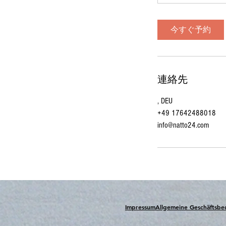
今すぐ予約
連絡先
, DEU
+49 17642488018
info@natto24.com
Impressum
Allgemeine Geschäftsb