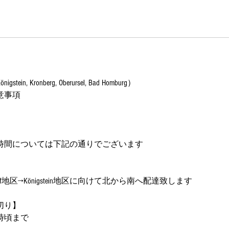
1
0
月
1
3
日
gstein, Kronberg, Oberursel, Bad Homburg）
意事項
時間については下記の通りでございます
hsdorf地区→Königstein地区に向けて北から南へ配達致します
切り】
8時頃まで