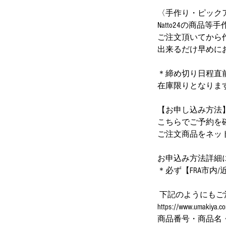
〈手作り・ピック
Natto24の商
ご注文頂いてから
出来るだけ早めに
＊締め切り日程直
在庫限りとなりま
【お申し込み方法
こちらでご予約を
ご注文商品をネットショッ
お申込み方法詳細につきまし
＊必ず【FRA市内/近辺
下記のようにもご
https://www.u
商品番号・商品名