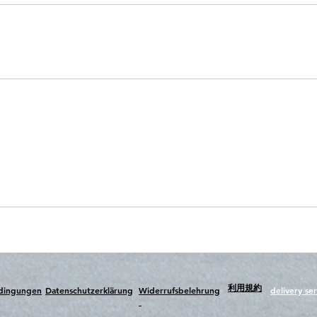
​利用規約
edingungen
Datenschutzerklärung
Widerrufsbelehrung
delivery ser