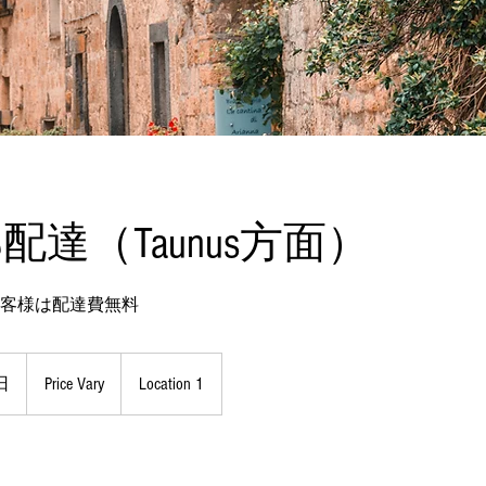
郊配達（Taunus方面）
お客様は配達費無料
Price
Vary
日
開
Price Vary
Location 1
始
日
：