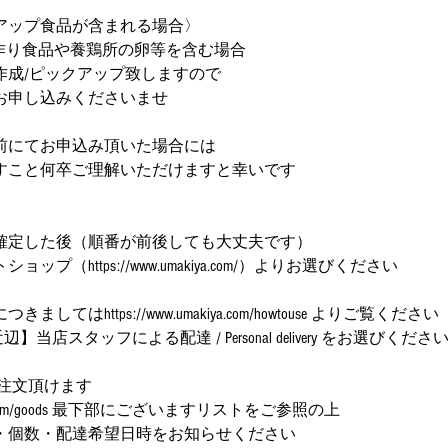
アップ食品が含まれる場合〉
品等手作り食品や養鶏所の卵等を含む場合
作成/ピックアップ致しますので
お申し込みくださいませ
前にてお申込み頂いた場合には
すこと何卒ご理解いただけますと幸いです
】
確定した後（順番が前後しても大丈夫です）
プ（https://www.umakiya.com/）よりお選びください
てはhttps://www.umakiya.com/howtouse よりご覧ください
】当店スタッフによる配達 / Personal delivery をお選びくださ
注文頂けます
makiya.com/goods 最下部にございますリストをご参照の上
・個数・配達希望日時をお知らせください