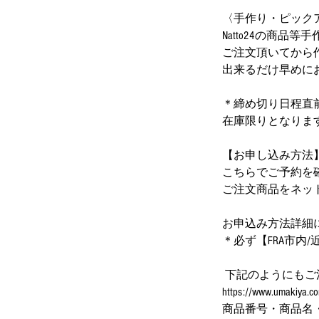
〈手作り・ピック
Natto24の商
ご注文頂いてから
出来るだけ早めに
＊締め切り日程直
在庫限りとなりま
【お申し込み方法
こちらでご予約を
ご注文商品をネットショッ
お申込み方法詳細につきまし
＊必ず【FRA市内/近辺
下記のようにもご
https://www.u
商品番号・商品名