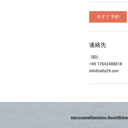
今すぐ予約
連絡先
, DEU
+49 17642488018
info@natto24.com
Impressum
Allgemeine Geschäftsb