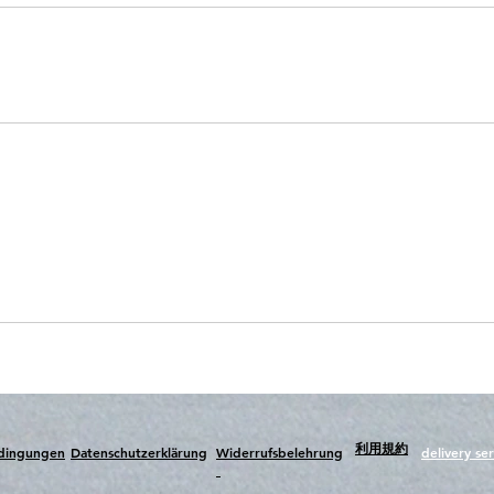
​利用規約
edingungen
Datenschutzerklärung
Widerrufsbelehrung
delivery ser