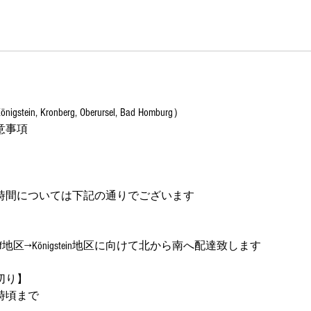
1
1
月
1
7
日
gstein, Kronberg, Oberursel, Bad Homburg）
意事項
時間については下記の通りでございます
hsdorf地区→Königstein地区に向けて北から南へ配達致します
切り】
8時頃まで