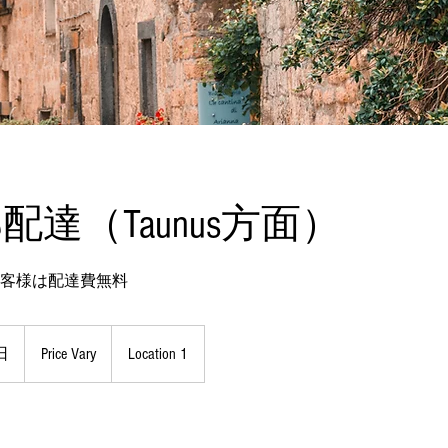
郊配達（Taunus方面）
お客様は配達費無料
Price
Vary
日
開
Price Vary
Location 1
始
日
：