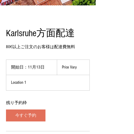
Karlsruhe方面配達
80€以上ご注文のお客様は配達費無料
Price
Vary
開始日：11月13日
開
Price Vary
始
日
Location 1
：
1
1
月
残り予約枠
1
3
今すぐ予約
日