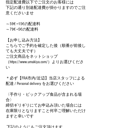
指定配達費以下でご注文のお客様には
下記の通り別途配達費が掛かりますのでご注
意くださいませ
～59€→15€の配達料
～79€→5€の配達料
【お申し込み方法】
こちらでご予約を確定した後（順番が前後し
ても大丈夫です）
ご注文商品をネットショップ
（https://www.umakiya.com/）よりお選びくださ
い
＊必ず【FRA市内/近辺】当店スタッフによる
配達 / Personal delivery をお選びください
〈手作り・ピックアップ食品が含まれる場
合〉
締切ギリギリにてお申込み頂いた場合には
在庫限りとなりますこと何卒ご理解いただけ
ますと幸いです
下記のようにもご注文頂けます