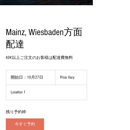
Mainz, Wiesbaden方面
配達
60€以上ご注文のお客様は配達費無料
Price
Vary
開始日：10月27日
開
Price Vary
始
日
Location 1
：
1
0
月
残り予約枠
2
7
今すぐ予約
日