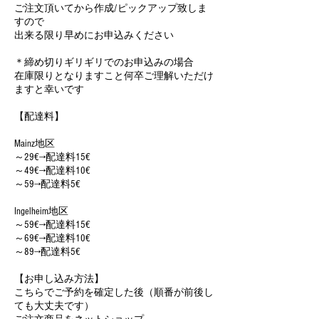
ご注文頂いてから作成/ピックアップ致しま
すので
出来る限り早めにお申込みください
＊締め切りギリギリでのお申込みの場合
在庫限りとなりますこと何卒ご理解いただけ
ますと幸いです
【配達料】
Mainz地区
～29€→配達料15€
～49€→配達料10€
～59→配達料5€
Ingelheim地区
～59€→配達料15€
～69€→配達料10€
～89→配達料5€
【お申し込み方法】
こちらでご予約を確定した後（順番が前後し
ても大丈夫です）