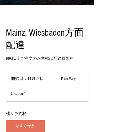
Mainz, Wiesbaden方面
配達
60€以上ご注文のお客様は配達費無料
Price
Vary
開始日：11月24日
開
Price Vary
始
日
Location 1
：
1
1
月
残り予約枠
2
4
今すぐ予約
日