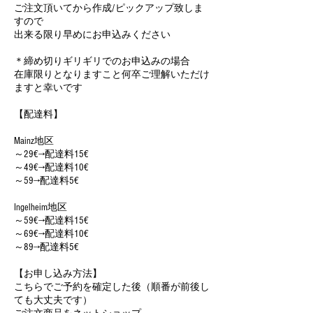
ご注文頂いてから作成/ピックアップ致しま
すので
出来る限り早めにお申込みください
＊締め切りギリギリでのお申込みの場合
在庫限りとなりますこと何卒ご理解いただけ
ますと幸いです
【配達料】
Mainz地区
～29€→配達料15€
～49€→配達料10€
～59→配達料5€
Ingelheim地区
～59€→配達料15€
～69€→配達料10€
～89→配達料5€
【お申し込み方法】
こちらでご予約を確定した後（順番が前後し
ても大丈夫です）