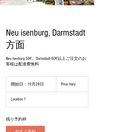
Neu isenburg, Darmstadt
方面
Neu isenburg 50€、Darmstadt 60€以上ご注文のお
客様は配達費無料
Price
Vary
開始日：10月28日
開
Price Vary
始
日
Location 1
：
1
0
月
残り予約枠
2
8
今すぐ予約