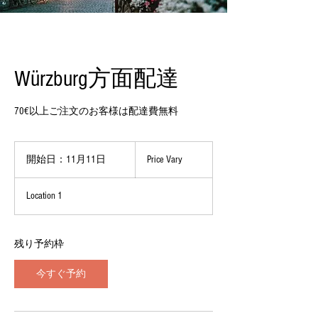
Würzburg方面配達
70€以上ご注文のお客様は配達費無料
Price
Vary
開始日：11月11日
開
Price Vary
始
日
Location 1
：
1
1
月
残り予約枠
1
1
今すぐ予約
日