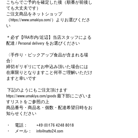
こちらでご予約を確定した後（順番が前後し
ても大丈夫です）
ご注文商品をネットショップ
（https://www.umakiya.com/）よりお選びくださ
い
＊必ず【FRA市内/近辺】当店スタッフによる
配達 / Personal delivery をお選びください
〈手作り・ピックアップ食品が含まれる場
合〉
締切ギリギリにてお申込み頂いた場合には
在庫限りとなりますこと何卒ご理解いただけ
ますと幸いです
下記のようにもご注文頂けます
https://www.umakiya.com/goods 最下部にございま
すリストをご参照の上
商品番号・商品名・個数・配達希望日時をお
知らせください
・ 電話： +49 (0)176 4248 8018
・ メール： info@natto24.com