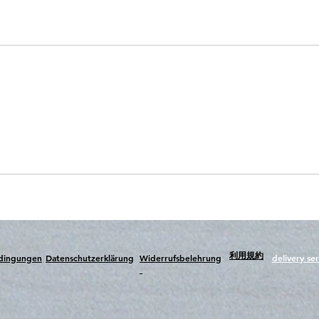
​利用規約
edingungen
Datenschutzerklärung
Widerrufsbelehrung
delivery ser