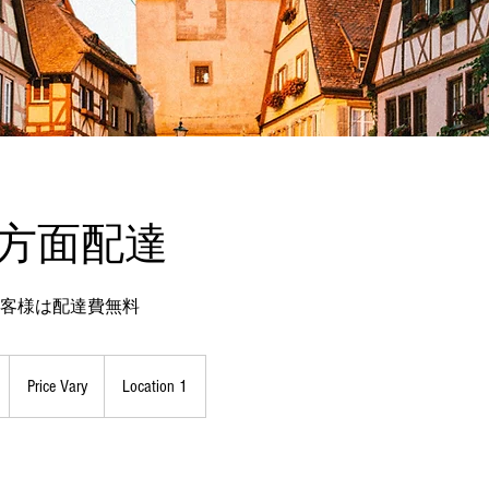
urg方面配達
お客様は配達費無料
Price
Vary
開
Price Vary
Location 1
始
日
：