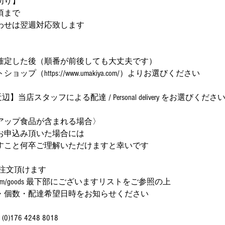
切り】
頃まで
わせは翌週対応致します
】
確定した後（順番が前後しても大丈夫です）
プ（https://www.umakiya.com/）よりお選びください
】当店スタッフによる配達 / Personal delivery をお選びくださ
アップ食品が含まれる場合〉
お申込み頂いた場合には
すこと何卒ご理解いただけますと幸いです
注文頂けます
makiya.com/goods 最下部にございますリストをご参照の上
・個数・配達希望日時をお知らせください
76 4248 8018