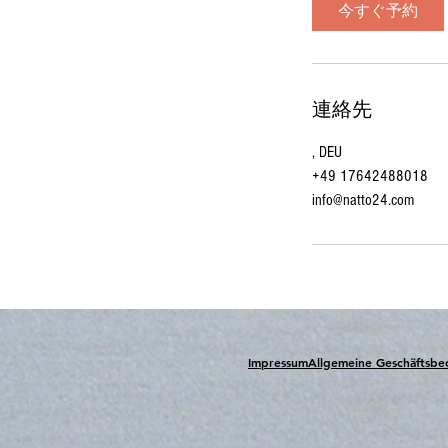
今すぐ予約
連絡先
, DEU
+49 17642488018
info@natto24.com
Impressum
Allgemeine Geschäftsb