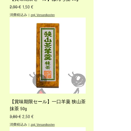
通常価格
セール価格
2,90 €
1,50 €
消費税込み
|
zzgl. Versandkosten
【賞味期限セール】一口羊羹 狭山茶
抹茶 50g
通常価格
セール価格
3,80 €
2,50 €
消費税込み
|
zzgl. Versandkosten