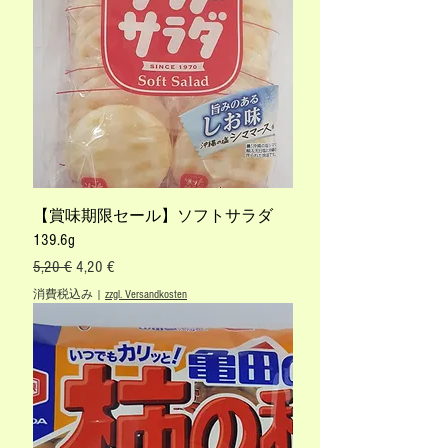
【賞味期限セール】ソフトサラダ
139.6g
通常価格
セール価格
5,20 €
4,20 €
消費税込み
|
zzgl. Versandkosten