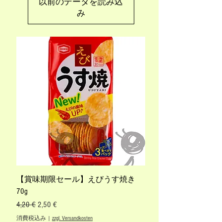
以前のデータを読み込
み
【賞味期限セール】えびうす焼き
70g
通常価格
セール価格
4,20 €
2,50 €
消費税込み
|
zzgl. Versandkosten