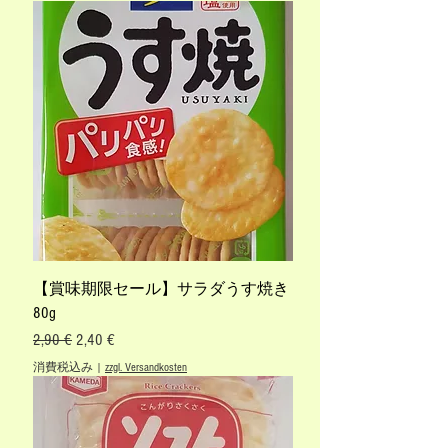
【賞味期限セール】サラダうす焼き
80g
通常価格
セール価格
2,90 €
2,40 €
消費税込み
|
zzgl. Versandkosten