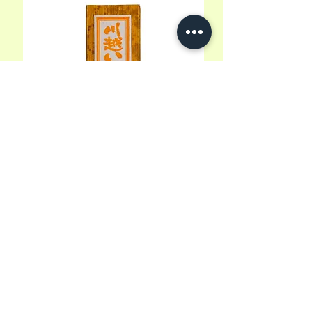
【賞味期限セール】一口羊羹 川越い
も 50g
通常価格
セール価格
3,80 €
2,50 €
消費税込み
|
zzgl. Versandkosten