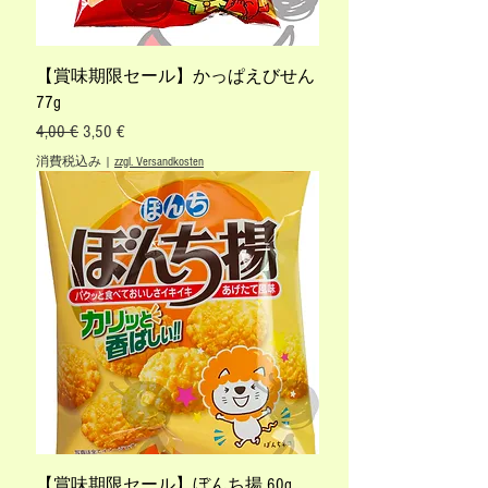
【賞味期限セール】かっぱえびせん
77g
通常価格
セール価格
4,00 €
3,50 €
消費税込み
|
zzgl. Versandkosten
【賞味期限セール】ぼんち揚 60g