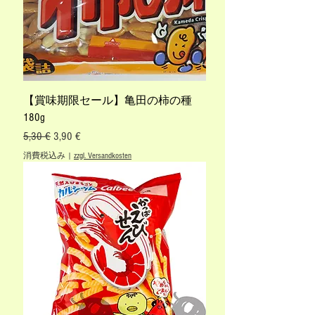
【賞味期限セール】亀田の柿の種
180g
通常価格
セール価格
5,30 €
3,90 €
消費税込み
|
zzgl. Versandkosten