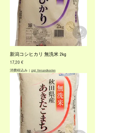
新潟コシヒカリ 無洗米 2kg
価格
17,20 €
消費税込み
|
zzgl. Versandkosten