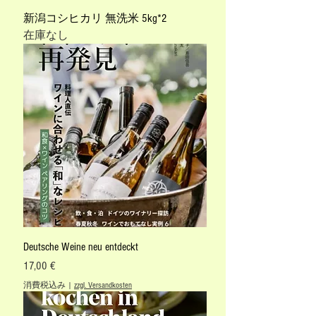
新潟コシヒカリ 無洗米 5kg*2
在庫なし
Deutsche Weine neu entdeckt
価格
17,00 €
消費税込み
|
zzgl. Versandkosten