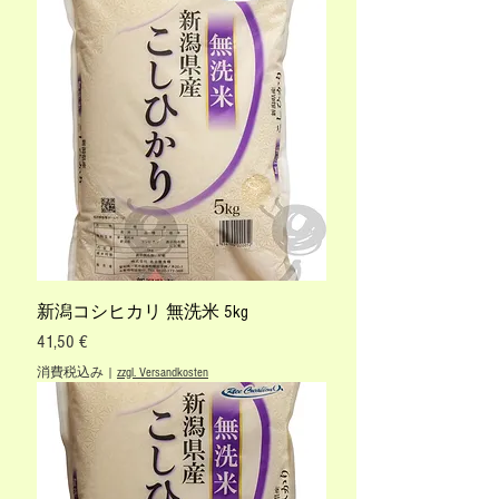
新潟コシヒカリ 無洗米 5kg
価格
41,50 €
消費税込み
|
zzgl. Versandkosten