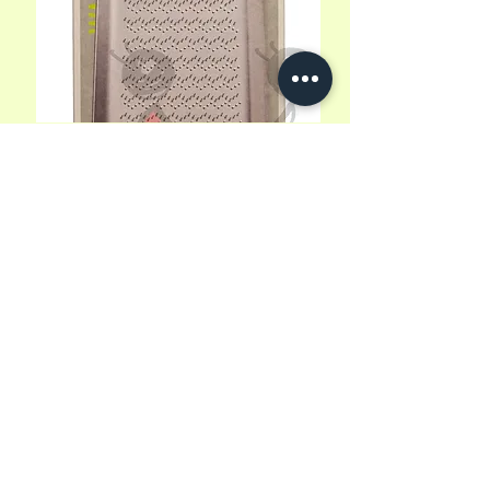
EBM ステンレス わさびおろし サメ
吉 1P
価格
16,50 €
消費税込み
|
zzgl. Versandkosten