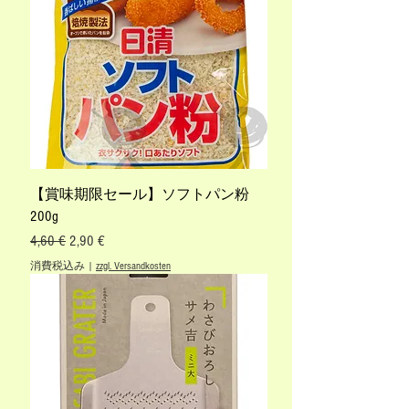
【賞味期限セール】ソフトパン粉
200g
通常価格
セール価格
4,60 €
2,90 €
消費税込み
|
zzgl. Versandkosten