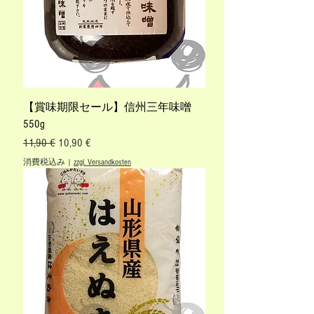
【賞味期限セール】信州三年味噌
550g
通常価格
セール価格
11,90 €
10,90 €
消費税込み
|
zzgl. Versandkosten