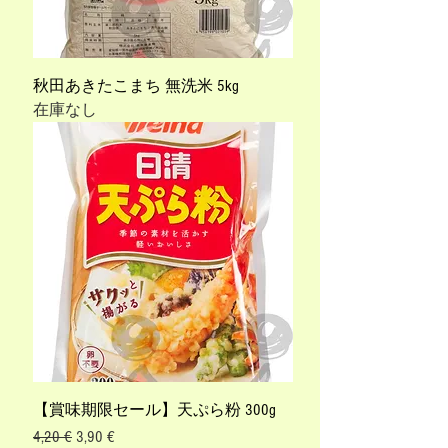
秋田あきたこまち 無洗米 5kg
在庫なし
【賞味期限セール】天ぷら粉 300g
通常価格
セール価格
4,20 €
3,90 €