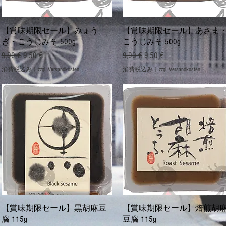
クイックビュー
クイックビュー
【賞味期限セール】みょう
【賞味期限セール】あさま
ぎ・こうじみそ 500g
こうじみそ 500g
通常価格
セール価格
通常価格
セール価格
9,90 €
9,50 €
9,90 €
9,50 €
消費税込み
|
zzgl. Versandkosten
消費税込み
|
zzgl. Versandkosten
クイックビュー
クイックビュー
【賞味期限セール】黒胡麻豆
【賞味期限セール】焙煎胡
腐 115g
豆腐 115g