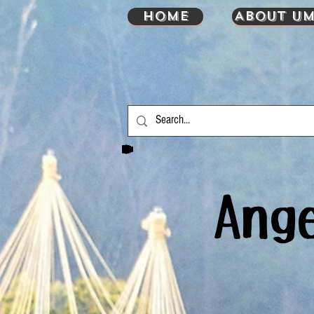
HOME
About UM
An