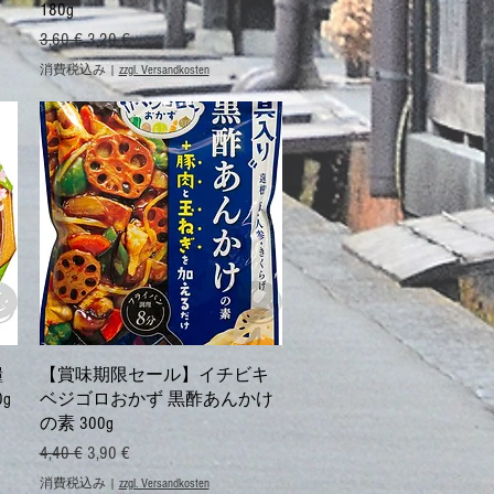
180g
通常価格
セール価格
3,60 €
3,20 €
消費税込み
|
zzgl. Versandkosten
クイックビュー
糧
【賞味期限セール】イチビキ
g
ベジゴロおかず 黒酢あんかけ
の素 300g
通常価格
セール価格
4,40 €
3,90 €
消費税込み
|
zzgl. Versandkosten