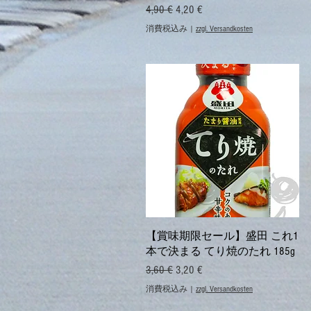
通常価格
セール価格
4,90 €
4,20 €
消費税込み
|
zzgl. Versandkosten
クイックビュー
【賞味期限セール】盛田 これ1
本で決まる てり焼のたれ 185g
通常価格
セール価格
3,60 €
3,20 €
消費税込み
|
zzgl. Versandkosten