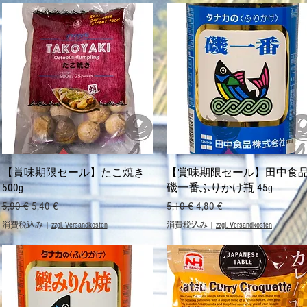
クイックビュー
クイックビュー
【賞味期限セール】たこ焼き
【賞味期限セール】田中食
500g
磯一番ふりかけ瓶 45g
通常価格
セール価格
通常価格
セール価格
5,90 €
5,40 €
5,10 €
4,80 €
消費税込み
|
zzgl. Versandkosten
消費税込み
|
zzgl. Versandkosten