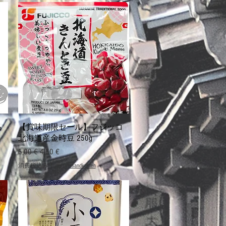
クイックビュー
品
【賞味期限セール】フジッコ
北海道産金時豆 250g
通常価格
セール価格
5,00 €
4,50 €
消費税込み
|
zzgl. Versandkosten