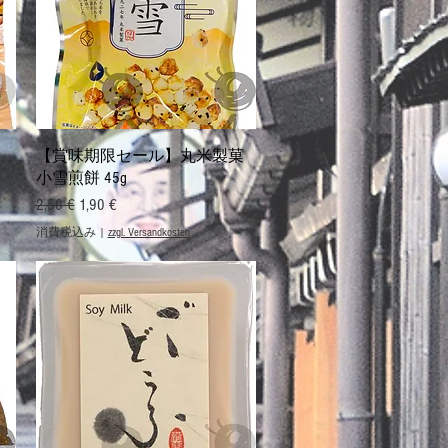
クイックビュー
コ
【賞味期限セール】丸米製菓
小雪煎餅 45g
通常価格
セール価格
2,50 €
1,90 €
消費税込み
|
zzgl. Versandkosten