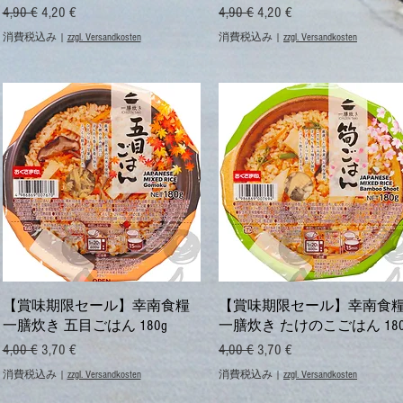
通常価格
セール価格
通常価格
セール価格
4,90 €
4,20 €
4,90 €
4,20 €
消費税込み
|
zzgl. Versandkosten
消費税込み
|
zzgl. Versandkosten
クイックビュー
クイックビュー
【賞味期限セール】幸南食糧
【賞味期限セール】幸南食
一膳炊き 五目ごはん 180g
一膳炊き たけのこごはん 180
通常価格
セール価格
通常価格
セール価格
4,00 €
3,70 €
4,00 €
3,70 €
消費税込み
|
zzgl. Versandkosten
消費税込み
|
zzgl. Versandkosten