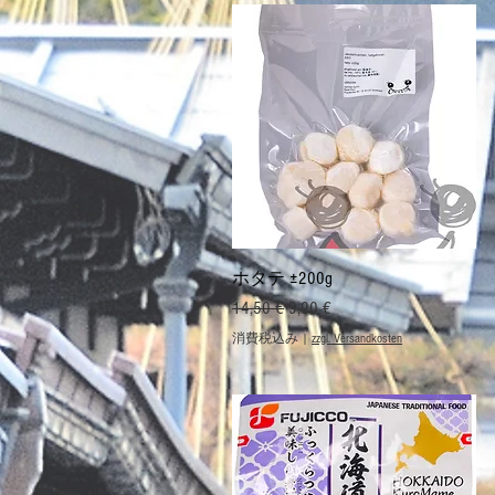
クイックビュー
ホタテ ±200g
通常価格
セール価格
14,50 €
9,90 €
消費税込み
|
zzgl. Versandkosten