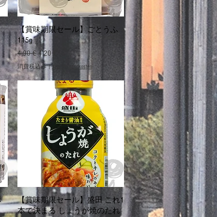
クイックビュー
・
【賞味期限セール】ごとうふ
115g
通常価格
セール価格
4,90 €
4,20 €
消費税込み
|
zzgl. Versandkosten
クイックビュー
麻
【賞味期限セール】盛田 これ1
本で決まる しょうが焼のたれ