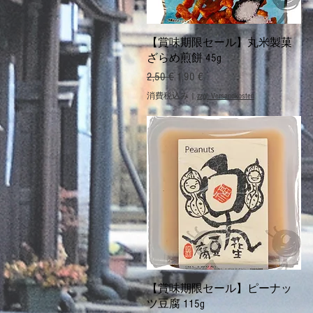
クイックビュー
【賞味期限セール】丸米製菓
ざらめ煎餅 45g
通常価格
セール価格
2,50 €
1,90 €
消費税込み
|
zzgl. Versandkosten
クイックビュー
【賞味期限セール】ピーナッ
ツ豆腐 115g