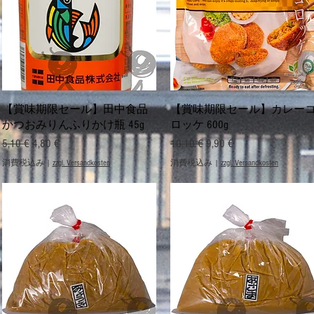
クイックビュー
クイックビュー
【賞味期限セール】田中食品
【賞味期限セール】カレー
かつおみりんふりかけ瓶 45g
ロッケ 600g
通常価格
セール価格
通常価格
セール価格
5,10 €
4,80 €
10,10 €
9,90 €
消費税込み
|
zzgl. Versandkosten
消費税込み
|
zzgl. Versandkosten