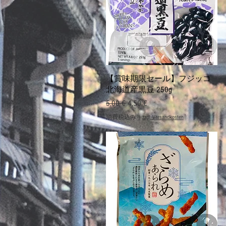
クイックビュー
【賞味期限セール】フジッコ
北海道産黒豆 250g
通常価格
セール価格
5,00 €
4,50 €
消費税込み
|
zzgl. Versandkosten