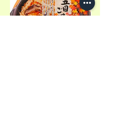
【賞味期限セール】幸南食糧 一膳炊
き 五目ごはん 180g
通常価格
セール価格
4,00 €
3,70 €
消費税込み
|
zzgl. Versandkosten