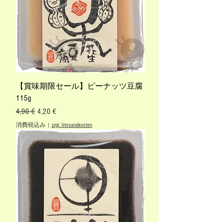
【賞味期限セール】ピーナッツ豆腐
115g
通常価格
セール価格
4,90 €
4,20 €
消費税込み
|
zzgl. Versandkosten