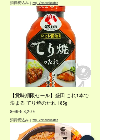
消費税込み
|
zzgl. Versandkosten
【賞味期限セール】盛田 これ1本で
決まる てり焼のたれ 185g
通常価格
セール価格
3,60 €
3,20 €
消費税込み
|
zzgl. Versandkosten