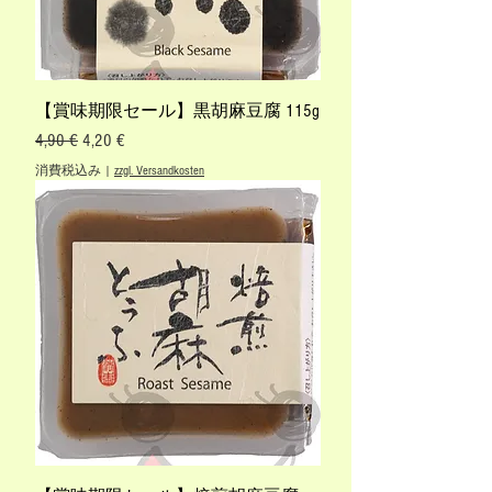
【賞味期限セール】黒胡麻豆腐 115g
通常価格
セール価格
4,90 €
4,20 €
消費税込み
|
zzgl. Versandkosten