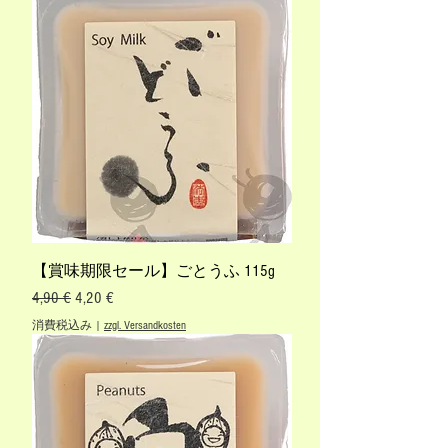
【賞味期限セール】ごとうふ 115g
通常価格
セール価格
4,90 €
4,20 €
消費税込み
|
zzgl. Versandkosten