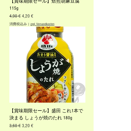
【賞味期限セール】焙煎胡麻豆腐
115g
通常価格
セール価格
4,90 €
4,20 €
消費税込み
|
zzgl. Versandkosten
【賞味期限セール】盛田 これ1本で
決まる しょうが焼のたれ 180g
通常価格
セール価格
3,60 €
3,20 €