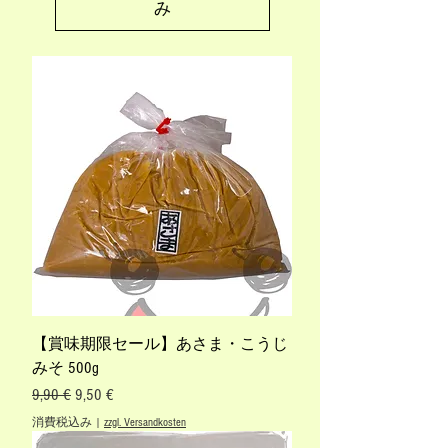
み
【賞味期限セール】あさま・こうじ
みそ 500g
通常価格
セール価格
9,90 €
9,50 €
消費税込み
|
zzgl. Versandkosten