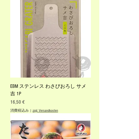
EBM ステンレス わさびおろし サメ
吉 1P
価格
16,50 €
消費税込み
|
zzgl. Versandkosten