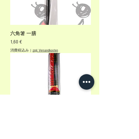
六角箸 一膳
価格
1,60 €
消費税込み
|
zzgl. Versandkosten