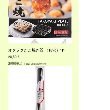
オタフクたこ焼き器 （16穴）1P
価格
28,80 €
消費税込み
|
zzgl. Versandkosten