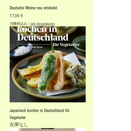
Deutsche Weine neu entdeckt
価格
17,00 €
消費税込み
|
zzgl. Versandkosten
Japanisch kochen in Deutschland für
Vegetarier
在庫なし