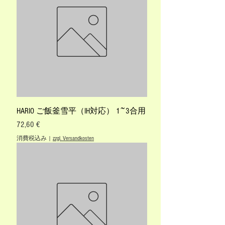
HARIO ご飯釜雪平（IH対応） 1~3合用
価格
72,60 €
消費税込み
|
zzgl. Versandkosten