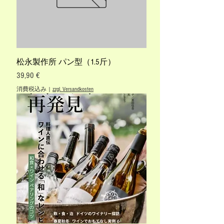
松永製作所 パン型（1.5斤）
価格
39,90 €
消費税込み
|
zzgl. Versandkosten